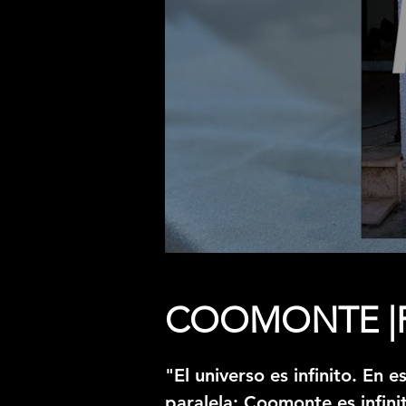
COOMONTE |R
"El universo es infinito. En 
paralela: Coomonte es infini