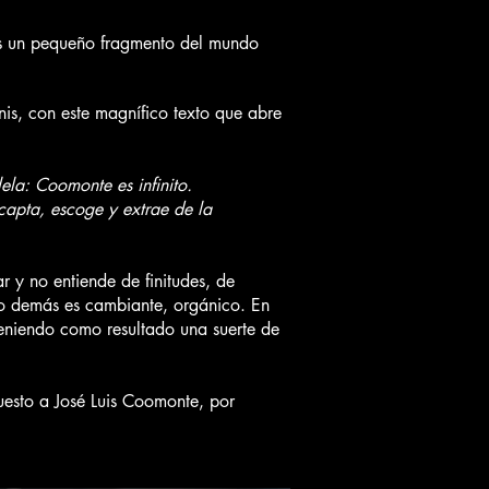
 un pequeño fragmento del mundo
nis, con este magnífico texto que abre
lela: Coomonte es infinito.
 capta, escoge y extrae de la
r y no entiende de finitudes, de
 lo demás es cambiante, orgánico. En
 teniendo como resultado una suerte de
uesto a José Luis Coomonte, por