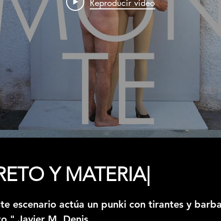
Reproducir video
ETO Y MATERIA|
este escenario actúa un punki con tirantes y barb
to." Javier M. Denis